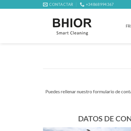
Saltar
CONTACTAR
+34 868 994 367
al
contenido
FR
Puedes rellenar nuestro formulario de conta
DATOS DE CO